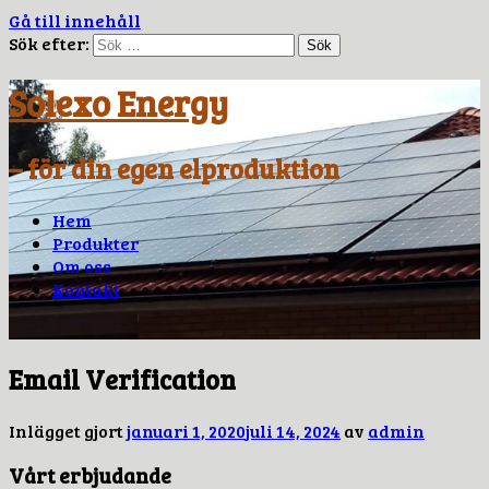
Gå till innehåll
Sök efter:
Solexo Energy
– för din egen elproduktion
Hem
Produkter
Om oss
Kontakt
Email Verification
Inlägget gjort
januari 1, 2020
juli 14, 2024
av
admin
Vårt erbjudande