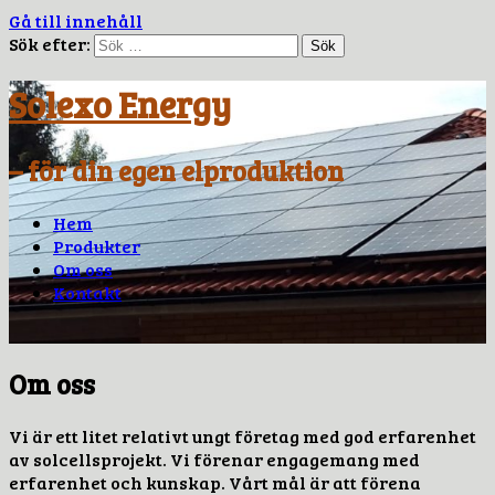
Gå till innehåll
Sök efter:
Solexo Energy
– för din egen elproduktion
Hem
Produkter
Om oss
Kontakt
Om oss
Vi är ett litet relativt ungt företag med god erfarenhet
av solcellsprojekt. Vi förenar engagemang med
erfarenhet och kunskap. Vårt mål är att förena