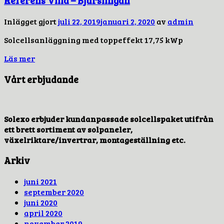
Referens Villa – Bjurslingan
Inlägget gjort
juli 22, 2019
januari 2, 2020
av
admin
Solcellsanläggning med toppeffekt 17,75 kWp
Läs mer
Vårt erbjudande
Solexo erbjuder kundanpassade solcellspaket utifrån
ett brett sortiment av solpaneler,
växelriktare/invertrar, montageställning etc.
Arkiv
juni 2021
september 2020
juni 2020
april 2020
november 2019